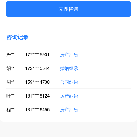
立即咨询
毛**
156****1089
婚姻继承
黄**
184****6616
合同纠纷
咨询记录
李**
180****6258
离婚纠纷
严**
177****5901
房产纠纷
胡**
172****5544
婚姻继承
周**
159****4738
合同纠纷
叶**
181****8124
房产纠纷
程**
131****6455
房产纠纷
萧**
135****1526
合同纠纷
卢**
134****6598
合同纠纷